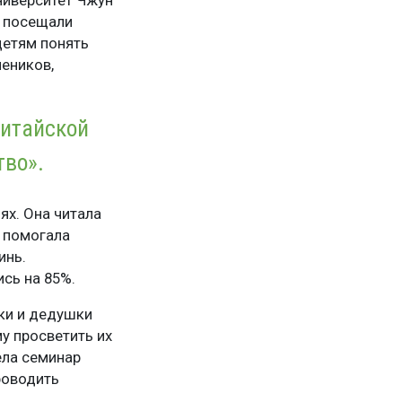
ниверситет Чжун
м посещали
детям понять
чеников,
китайской
тво».
ях. Она читала
Я помогала
инь.
сь на 85%.
ки и дедушки
у просветить их
ела семинар
роводить