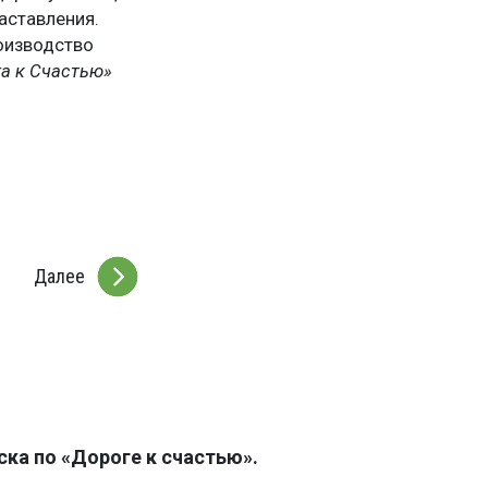
аставления.
оизводство
а к Счастью»
Далее
ка по «Дороге к счастью».