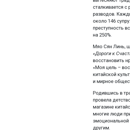
вытесняют трад
сталкивается с 
разводов. Кажд
около 146 супру
преступность в
на 250%.
Мяо Сян Линь, 
«Дороги к Счас
восстановить н
«Моя цель – во
китайской куль
и мирное общест
Родившись в тр
провела детство
магазине китай
многие люди пр
эмоциональной 
другим.