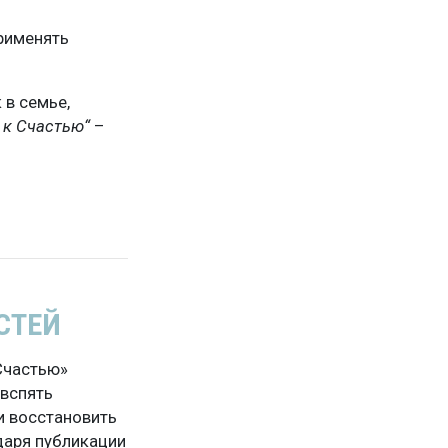
применять
 в семье,
 к Счастью“
–
СТЕЙ
Счастью»
 вспять
и восстановить
даря публикации