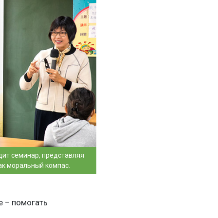
дит семинар, представляя
ак моральный компас.
е – помогать