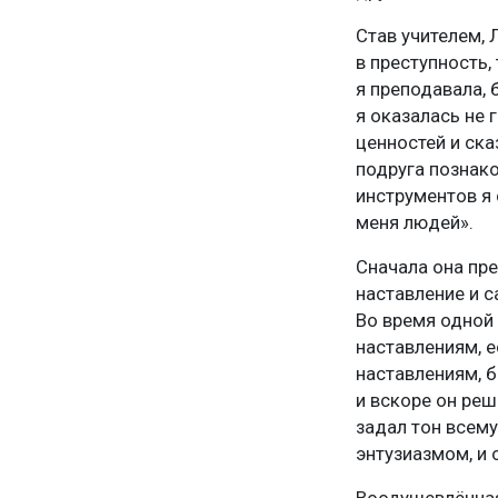
Став учителем, 
в преступность,
я преподавала, 
я оказалась не 
ценностей и ска
подруга познак
инструментов я
меня людей».
Сначала она пр
наставление и с
Во время одной
наставлениям, е
наставлениям, б
и вскоре он реш
задал тон всему
энтузиазмом, и