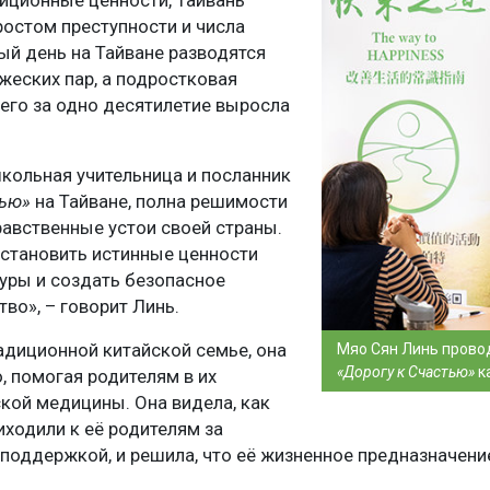
иционные ценности, Тайвань
ростом преступности и числа
ый день на Тайване разводятся
жеских пар, а подростковая
сего за одно десятилетие выросла
школьная учительница и посланник
тью»
на Тайване, полна решимости
равственные устои своей страны.
сстановить истинные ценности
туры и создать безопасное
во», – говорит Линь.
адиционной китайской семье, она
Мяо Сян Линь прово
«Дорогу к Счастью»
к
, помогая родителям в их
ской медицины. Она видела, как
иходили к её родителям за
поддержкой, и решила, что её жизненное предназначени