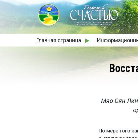
Главная страница
▶
Информационн
Восст
Мяо Сян Лин
о
По мере того к