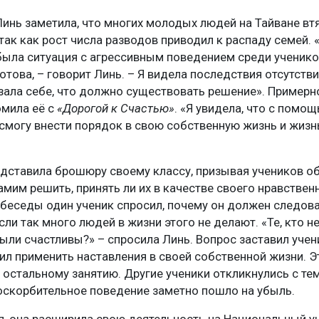
Линь заметила, что многих молодых людей на Тайване вт
 так как рост числа разводов приводил к распаду семей. 
была ситуация с агрессивным поведением среди ученико
готова, – говорит Линь. – Я видела последствия отсутств
зала себе, что должно существовать решение». Примерно
омила её с
«Дорогой к Счастью»
. «Я увидела, что с помощ
 смогу внести порядок в свою собственную жизнь и жиз
едставила брошюру своему классу, призывая учеников о
амим решить, принять ли их в качестве своего нравствен
 беседы один ученик спросил, почему он должен следов
сли так много людей в жизни этого не делают. «Те, кто н
ыли счастливы?» – спросила Линь. Вопрос заставил учен
ил применить наставления в своей собственной жизни. 
 остальному занятию. Другие ученики откликнулись с те
 оскорбительное поведение заметно пошло на убыль.