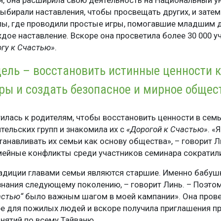
, она расширила свою деятельность на Национальный у
выбирали наставления, чтобы просвещать других, и зате
ы, где проводили простые игры, помогавшие младшим 
дое наставление. Вскоре она просветила более 30 000 у
гу к Счастью»
.
ель – восстановить истинные ценности 
ры и создать безопасное и мирное общес
илась к родителям, чтобы восстановить ценности в семь
тельских групп и знакомила их с
«Дорогой к Счастью»
. «
анавливать их семьи как основу общества», – говорит Л
емейные конфликты среди участников семинара сократили
радиции главами семьи являются старшие. Именно бабуш
знания следующему поколению, – говорит Линь. – Поэтом
астью“
было важным шагом в моей кампании». Она пров
ре для пожилых людей и вскоре получила приглашения п
нятий по всему Тайваню.