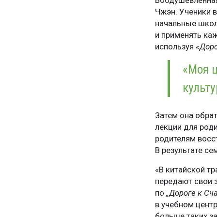
Воодушевлённая
Чжэн. Ученики 
начальные школ
и применять каж
используя
«Доро
«Моя ц
культу
Затем она обрат
лекции для роди
родителям восст
В результате с
«В китайской т
передают свои 
по
„Дороге к Сч
в учебном цент
больше таких за