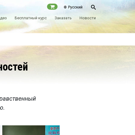
Русский
идео
Бесплатный курс
Заказать
Новости
ностей
нравственный
ю.