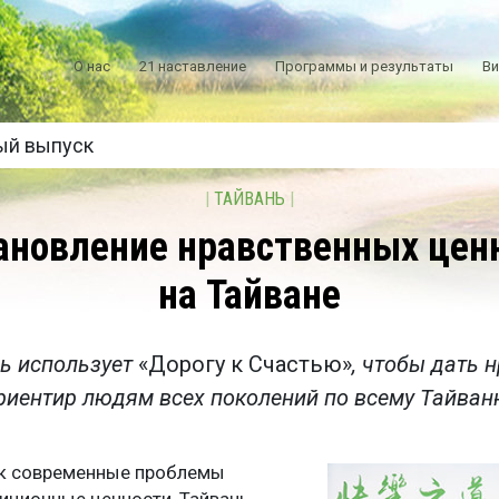
О нас
21 наставление
Программы и результаты
В
ый выпуск
|
ТАЙВАНЬ
|
ановление нравственных цен
на Тайване
ь использует
«Дорогу к Счастью»
, чтобы дать 
риентир людям всех поколений по всему Тайван
ак современные проблемы