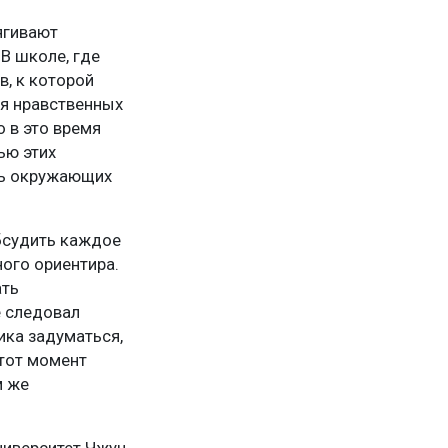
ягивают
«В школе, где
в, к которой
ия нравственных
 в это время
ью этих
нь окружающих
бсудить каждое
ного ориентира.
ать
е следовал
ика задуматься,
Этот момент
м же