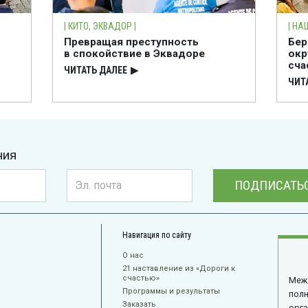
| КИТО, ЭКВАДОР |
| НА
Превращая преступность
Бер
в спокойствие в Эквадоре
окр
сча
ЧИТАТЬ ДАЛЕЕ
▶
ЧИТ
ния
ПОДПИСАТЬ
Навигация по сайту
О нас
21 наставление из «Дороги к
счастью»
Меж
Программы и результаты
пол
Заказать
орга