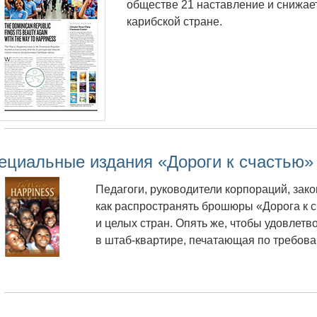
обществе 21 наставление и снижае
карибской стране.
ециальные издания «Дороги к счастью»
Педагоги, руководители корпораций, зак
как распространять брошюры «Дорога к с
и целых стран.
Опять же, чтобы удовлетв
в штаб-квартире, печатающая по требо