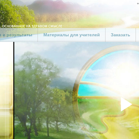
+
 и результаты
Материалы для учителей
Заказать
Добро пожаловать,
Создайте св
учителя
«Дорога к сч
 для бизнеса
Набор материалов для
Заказать ма
 для
учителя
ов
Пожертвован
льных
Скачать руководство для
й
учителя
 для полиции
Результаты в школах
 зоны
ства
P
ные группы
 хороший