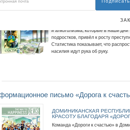
Подписать
нать о наших материалах для учителя
Никто не станет спорить с тем, что
ЗА
десятилетия пришли в упадок. Стр
и алкоголизма, которые в наши дни
подростков, привёл к росту преступ
Статистика показывает, что распро
насилия идут рука об руку.
формационное письмо «Дорога к счаст
ДОМИНИКАНСКАЯ РЕСПУБЛИ
КРАСОТУ БЛАГОДАРЯ «ДОРОГ
Команда «Дороги к счастью» в Дом