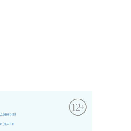
 доверия
и долги