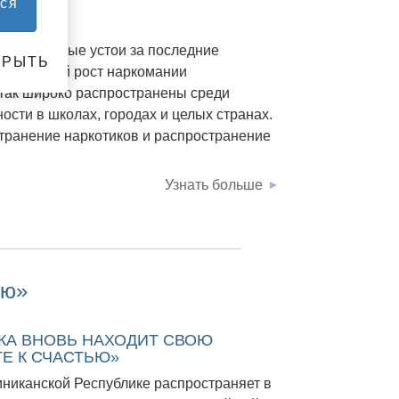
ся
 нравственные устои за последние
КРЫТЬ
емительный рост наркомании
 так широко распространены среди
ности в школах, городах и целых странах.
странение наркотиков и распространение
Узнать больше
ью»
КА ВНОВЬ НАХОДИТ СВОЮ
Е К СЧАСТЬЮ»
иниканской Республике распространяет в