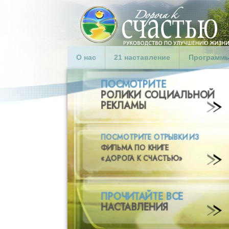
О нас
21 наставление
Программы
Что такое «Дорога к
СЧАСТЬЮ
Введение
счастью»?
1. Заботьтесь о себе
Программа
Наша цель
2. Будьте воздержанны
Программы
Л. Рон Хаббард
сотрудник
3. Не будьте распутными
исправите
Ответы на часто
учреждени
4. Любите детей и
задаваемые вопросы
помогайте им
Программы
5. Уважайте родителей и
Кризисные
помогайте им
Правитель
6. Подавайте хороший
пример
Обществен
7. Стремитесь жить
Родители
правдиво
Подавайте