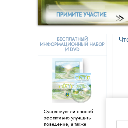
8. Не совершайте убийств
пример
9. Не делайте ничего
Успехи со 
противозаконного
10. Поддерживайте
правительство,
«ДОРОГА К СЧАСТЬЮ» БЫЛА РАСПРОСТРАНЕНА В 1
созданное и работающее
Чт
БЕСПЛАТНЫЙ
на благо всех людей
ИНФОРМАЦИОННЫЙ НАБОР
11. Не причиняйте вреда
И DVD
человеку доброй воли
12. Берегите и улучшайте
своё окружение
13. Не крадите
14. Будьте достойны
доверия
15. Возвращайте свои
долги
Существует ли способ
16. Будьте трудолюбивы
эффективно улучшить
17. Будьте компетентны
поведение, а также
18. Уважайте религиозные