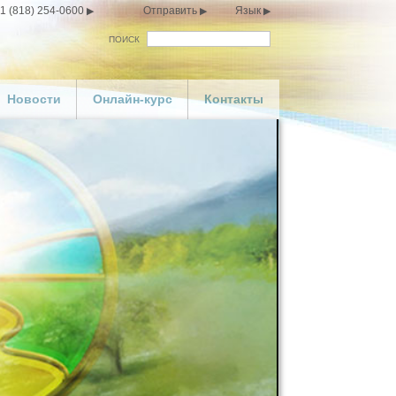
1 (818) 254-0600
Отправить
Язык
ПОИСК
Новости
Онлайн-курс
Контакты
ою брошюру
астью»
териалы
ия
lay