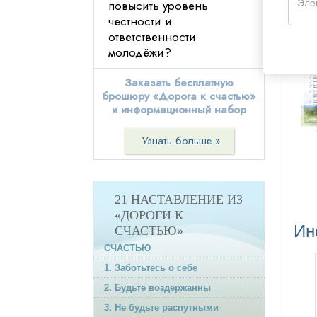
повысить уровень
Уз
верования других
честности и
19. Старайтесь не делать
ответственности
другим того, чего вы не
молодёжи?
хотели бы себе самому
Заказать бесплатную
20. Старайтесь поступать
брошюру «Дорога к счастью»
с другими так же, как вы
и информационный набор
хотели бы, чтобы они
поступали с вами
Узнать больше »
21. Процветайте и
преуспевайте
Эпилог
21 НАСТАВЛЕНИЕ ИЗ
«ДОРОГИ К
Ин
СЧАСТЬЮ»
СЧАСТЬЮ
1. Заботьтесь о себе
2. Будьте воздержанны
3. Не будьте распутными