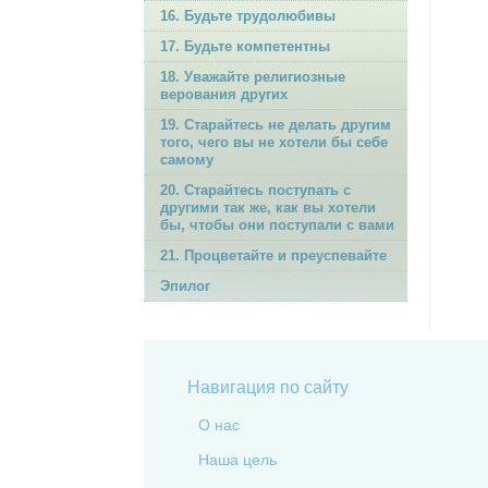
16. Будьте трудолюбивы
17. Будьте компетентны
18. Уважайте религиозные
верования других
19. Старайтесь не делать другим
того, чего вы не хотели бы себе
самому
20. Старайтесь поступать с
другими так же, как вы хотели
бы, чтобы они поступали с вами
21. Процветайте и преуспевайте
Эпилог
Навигация по сайту
О нас
Наша цель