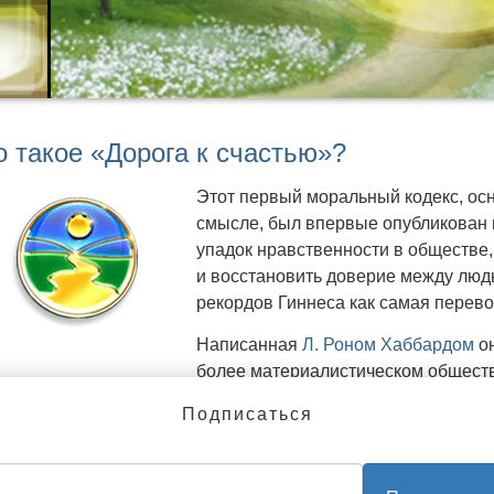
всей планеты
V
70 СТРАНАХ. УЗНАТЬ БОЛЬШЕ >>
о такое «Дорога к счастью»?
Этот первый моральный кодекс, ос
смысле, был впервые опубликован в
упадок нравственности в обществе,
и восстановить доверие между людь
рекордов Гиннеса как самая перево
Написанная
Л. Роном Хаббардом
он
более материалистическом обществ
наставления, ведущего к лучшей жи
Подписаться