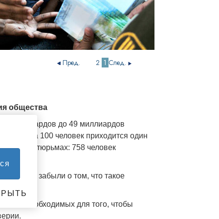
Пред.
2
1
След.
ия общества
с 11 миллиардов до 49 миллиардов
то есть на 100 человек приходится один
щегося в тюрьмах: 758 человек
ся
 где люди забыли о том, что такое
КРЫТЬ
ностей, необходимых для того, чтобы
верии.