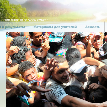
+
 и результаты
Материалы для учителей
Заказать
Добро пожаловать,
Создайте св
учителя
«Дорога к сч
 для бизнеса
Набор материалов для
Заказать ма
 для
учителя
ов
Пожертвован
льных
Скачать руководство для
й
учителя
 для полиции
Результаты в школах
 зоны
ства
ные группы
 хороший