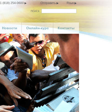
1 (818) 254-0600
Отправить
Язык
ПОИСК
Новости
Онлайн-курс
Контакты
ою брошюру
астью»
териалы
ия