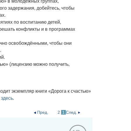
ью» в молодёжных группах,
ого задержания, добейтесь, чтобы
ах.
ятиях по воспитанию детей,
зрешать конфликты и в программах
очно освобождёнными, чтобы они
.
ий.
тью»
(лицензию можно получить,
одит экземпляр книги «Дорога к счастью»
 здесь
.
Пред.
2
1
След.