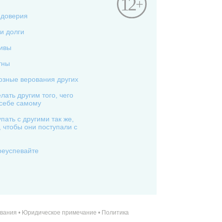
 доверия
и долги
бивы
тны
озные верования других
лать другим того, чего
 себе самому
пать с другими так же,
, чтобы они поступали с
реуспевайте
ования
•
Юридическое примечание •
Политика