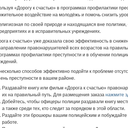
льзуя «Дорогу к счастью» в программах профилактики прес
жительное воздействие на молодёжь и помочь снизить уров
лигиозная по своей природе и находящаяся вне политики, 
редприятиях и в исправительных учреждениях.
ога к счастью» уже доказала свою эффективность в сниже
направлении правонарушителей всех возрастов на правиль
ограммах профилактики преступности и в обучении полици
еждений.
несколько способов эффективно подойти к проблеме отсут
ень преступности в вашем районе.
Раздавайте книгу или фильм «Дорога к счастью» правона
их на правильный путь.
Для размещения заказа
нажмите з
Добейтесь, чтобы офицеры полиции раздавали книгу мест
а также среди тех, кто следит за порядком в этой области.
Раздайте эти брошюры вашим полицейским и побуждайте и
работе.