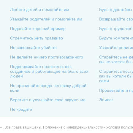
Любите детей и помогайте им
Будьте достойны
Уважайте родителей и помогайте им
Возвращайте сво
Подавайте хороший пример
Будьте трудолю
Стремитесь жить правдиво
Будьте компетен
Не совершайте убийств
Уважайте религи
Не делайте ничего противозаконного
Старайтесь не де
вы не хотели бы
Поддерживайте правительство,
созданное и работающее на благо всех
Старайтесь посту
людей
как вы хотели бы
вами
Не причиняйте вреда человеку доброй
воли
Процветайте и п
Берегите и улучшайте своё окружение
Эпилог
Не крадите
» . Все права защищены.
Положение о конфиденциальности
•
Условия польз