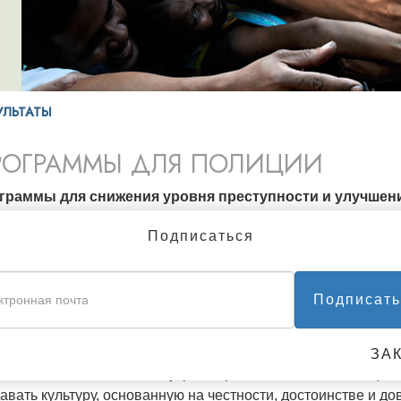
всей планеты
УЛЬТАТЫ
РОГРАММЫ ДЛЯ ПОЛИЦИИ
граммы для снижения уровня преступности и улучшен
оследние 29 лет бюджет исправительной системы взлетел 
Подписаться
аров. Сейчас в тюрьмах США находится 2 319 258 человек, 
тупник. В США самый высокий процент населения, содержа
аждые 100 000.
Подписать
отики, преступность и насилие могут процветать только там,
ильное и неправильное.
ЗА
основе всего этого лежит утрата нравственных основ и цен
авать культуру, основанную на честности, достоинстве и до