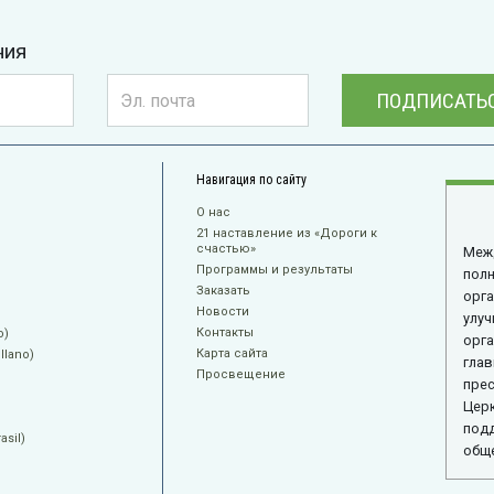
ния
ПОДПИСАТЬ
Навигация по сайту
О нас
21 наставление из «Дороги к
счастью»
Меж
Программы и результаты
пол
Заказать
орга
Новости
улуч
Контакты
o)
орга
Карта сайта
llano)
глав
Просвещение
прес
Церк
подд
sil)
общ