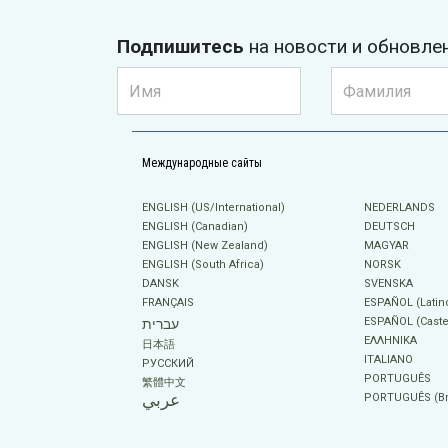
Подпишитесь
на новости и обновле
Международные сайты
ENGLISH (US/International)
NEDERLANDS
ENGLISH (Canadian)
DEUTSCH
ENGLISH (New Zealand)
MAGYAR
ENGLISH (South Africa)
NORSK
DANSK
SVENSKA
FRANÇAIS
ESPAÑOL (Latin
ESPAÑOL (Caste
עברית
ΕΛΛΗΝΙΚA
日本語
ITALIANO
РУССКИЙ
PORTUGUÊS
繁體中文
عربي
PORTUGUÊS (Bra