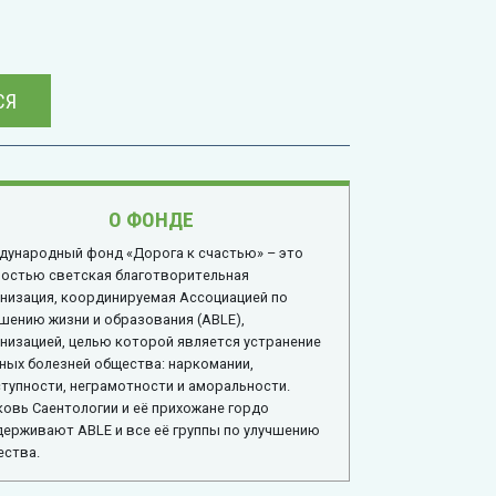
СЯ
О ФОНДЕ
дународный фонд «Дорога к счастью» – это
ностью светская благотворительная
низация, координируемая Ассоциацией по
шению жизни и образования (ABLE),
низацией, целью которой является устранение
ных болезней общества: наркомании,
тупности, неграмотности и аморальности.
овь Саентологии и её прихожане гордо
ерживают ABLE и все её группы по улучшению
ества.