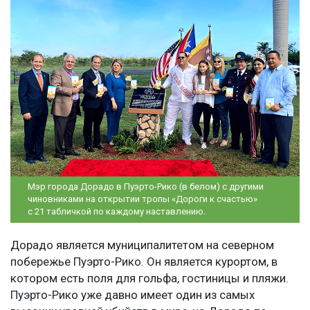
Мэр города Дорадо в Пуэрто-Рико (в белом) с другими
чиновниками на открытии тропы «Дороги к счастью»
с 21 табличкой по каждому наставлению.
Дорадо является муниципалитетом на северном
побережье Пуэрто-Рико. Он является курортом, в
котором есть поля для гольфа, гостиницы и пляжи.
Пуэрто-Рико уже давно имеет один из самых