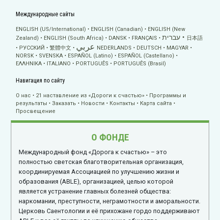
Международные сайты
ENGLISH (US/International)
ENGLISH (Canadian)
ENGLISH (New
עברית
Zealand)
ENGLISH (South Africa)
DANSK
FRANÇAIS
日本語
عربي
РУССКИЙ
繁體中文
NEDERLANDS
DEUTSCH
MAGYAR
NORSK
SVENSKA
ESPAÑOL (Latino)
ESPAÑOL (Castellano)
ΕΛΛΗΝΙΚA
ITALIANO
PORTUGUÊS
PORTUGUÊS (Brasil)
Навигация по сайту
О нас
21 наставление из «Дороги к счастью»
Программы и
результаты
Заказать
Новости
Контакты
Карта сайта
Просвещение
О ФОНДЕ
Международный фонд «Дорога к счастью» – это
полностью светская благотворительная организация,
координируемая Ассоциацией по улучшению жизни и
образования (ABLE), организацией, целью которой
является устранение главных болезней общества:
наркомании, преступности, неграмотности и аморальности.
Церковь Саентологии и её прихожане гордо поддерживают