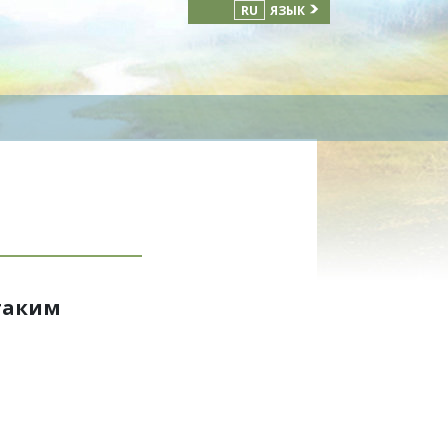
RU
ЯЗЫК
таким